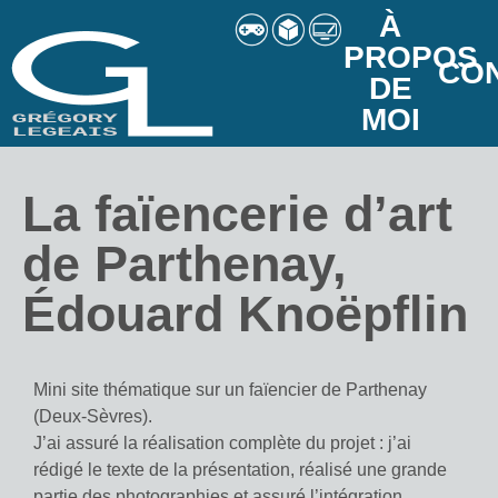
À
PROPOS
CO
DE
MOI
La faïencerie d’art
de Parthenay,
Édouard Knoëpflin
Mini site thématique sur un faïencier de Parthenay
(Deux-Sèvres).
J’ai assuré la réalisation complète du projet : j’ai
rédigé le texte de la présentation, réalisé une grande
partie des photographies et assuré l’intégration.